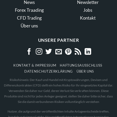
News
Newsletter
Forex Traading
Jobs
CFD Trading
Kontakt
Über uns
UNSERE PARTNER
KONTAKT & IMPRESSUM
HAFTUNGSAUSSCHLUSS
DATENSCHUTZERKLÄRUNG
ÜBER UNS
Risikohinweis: Der Kauf und Handel mit Kryptowährungen, Devisen und
Differenzkontrakten (CFD) stellt ein hohes Risiko für Ihr eingesetztes Kapital dar.
Verwenden Sie daher nur Geld, deren Verlust Sie verkraften können. Diese
Produkte sind nicht für jeden Anleger geeignet, stellen Sie daher bitte sicher, dass
Sie die damit verbundenen Risiken vollumfänglich verstehen
Nutzer, die aufgrund der veröffentlichten Inhalte Anlageentscheide treffen,
handeln auf eigene Gefahr. Die veröffentlichten Informationen begründen