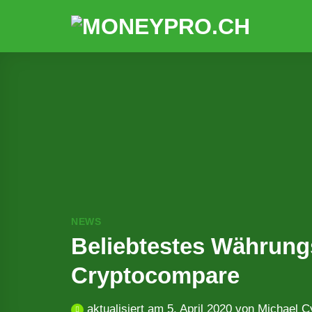
Zum
Inhalt
springen
NEWS
Beliebtestes Währungs
Cryptocompare
aktualisiert am
5. April 2020
von
Michael C