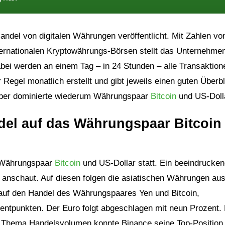
del von digitalen Währungen veröffentlicht. Mit Zahlen vo
ernationalen Kryptowährungs-Börsen stellt das Unternehme
ei werden an einem Tag – in 24 Stunden – alle Transaktion
 Regel monatlich erstellt und gibt jeweils einen guten Überbl
mber dominierte wiederum Währungspaar
Bitcoin
und US-Doll
del auf das Währungspaar Bitcoin
emWährungspaar
Bitcoin
und US-Dollar statt. Ein beeindrucken
 anschaut. Auf diesen folgen die asiatischen Währungen au
 auf den Handel des Währungspaares Yen und Bitcoin,
entpunkten. Der Euro folgt abgeschlagen mit neun Prozent.
i Thema Handelsvolumen konnte Binance seine Top-Position