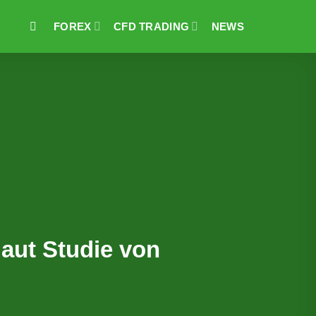
FOREX
CFD TRADING
NEWS
laut Studie von