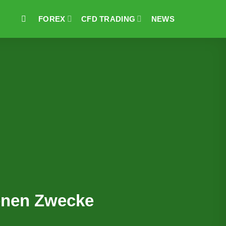
FOREX
CFD TRADING
NEWS
genen Zwecke