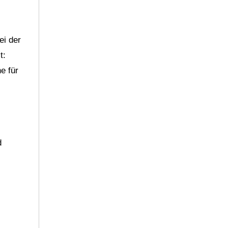
ei der
t:
e für
d