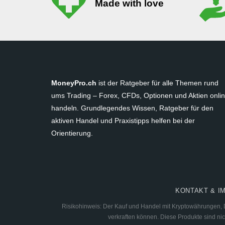
Made with love
MoneyPro.ch
ist der Ratgeber für alle Themen rund
ums Trading – Forex, CFDs, Optionen und Aktien onli
handeln. Grundlegendes Wissen, Ratgeber für den
aktiven Handel und Praxistipps helfen bei der
Orientierung.
KONTAKT & I
Risikohinweis: Der Kauf und Handel mit Kryptowährungen, De
verkraften können. Diese Produkte sind nic