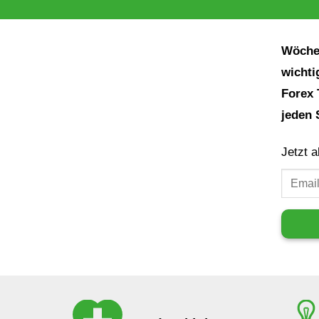
Wöchen
wichti
Forex 
jeden 
Jetzt 