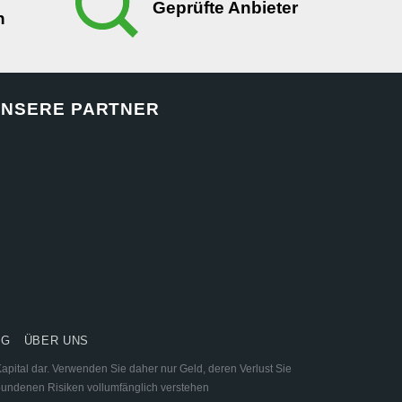
Geprüfte Anbieter
n
NSERE PARTNER
NG
ÜBER UNS
apital dar. Verwenden Sie daher nur Geld, deren Verlust Sie
erbundenen Risiken vollumfänglich verstehen