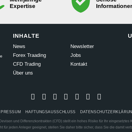
Expertise
Informatione
INHALTE
U
News
Newsletter
Forex Traading
Jobs
ne
CFD Trading
Kontakt
Über uns
MPRESSUM
HAFTUNGSAUSSCHLUSS
DATENSCHUTZERKLÄRU
visen und Differenzkontrakten (CFD) stellt ein hohes Risiko für Ihr eingesetztes K
ht für jeden Anleger geeignet, stellen Sie daher bitte sicher, dass Sie die damit v