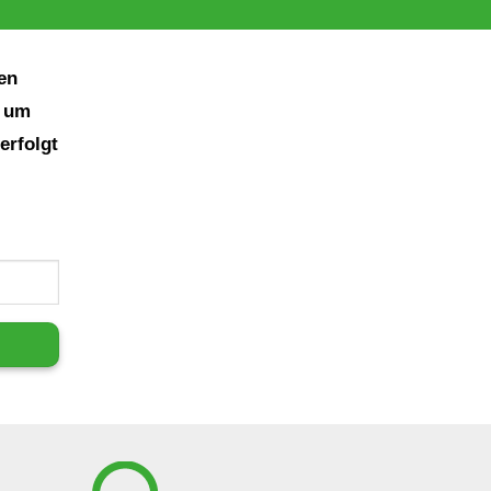
en
d um
erfolgt